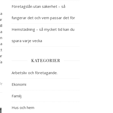
Företagslån utan säkerhet – så
ra
fungerar det och vem passar det för
är
ll
Hemstädning – så mycket tid kan du
ta
en
spara varje vecka
ra
tt
ar
KATEGORIER
fa
Arbetsliv och företagande.
de
för Att ta reda på vad som kostar pengar
Ekonomi
Familj
Hus och hem