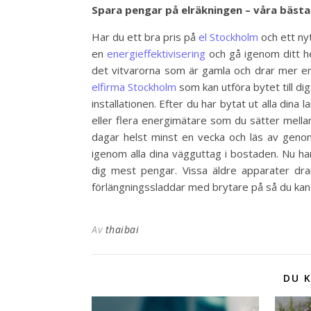
Spara pengar på elräkningen – våra bästa
Har du ett bra pris på
el Stockholm
och ett nyt
en
energieffektivisering
och gå igenom ditt he
det vitvarorna som är gamla och drar mer energ
elfirma Stockholm
som kan utföra bytet till dig.
installationen. Efter du har bytat ut alla dina
eller flera energimätare som du sätter mella
dagar helst minst en vecka och läs av genom
igenom alla dina vägguttag i bostaden. Nu ha
dig mest pengar. Vissa äldre apparater dr
förlängningssladdar med brytare på så du kan 
Av
thaibai
DU K