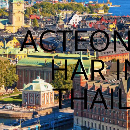
ACTEON
HAR 
THAI