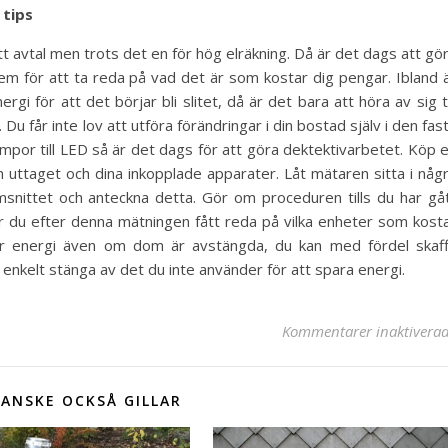
 tips
t avtal men trots det en för hög elräkning. Då är det dags att gö
m för att ta reda på vad det är som kostar dig pengar. Ibland 
i för att det börjar bli slitet, då är det bara att höra av sig ti
 Du får inte lov att utföra förändringar i din bostad själv i den fas
 lampor till LED så är det dags för att göra dektektivarbetet. Köp 
n uttaget och dina inkopplade apparater. Låt mätaren sitta i någ
snittet och anteckna detta. Gör om proceduren tills du har gå
r du efter denna mätningen fått reda på vilka enheter som kost
ar energi även om dom är avstängda, du kan med fördel skaf
enkelt stänga av det du inte använder för att spara energi.
Kommentarer inaktivera
ANSKE OCKSÅ GILLAR