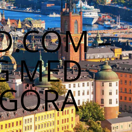
D.COM –
G MED
 GÖRA