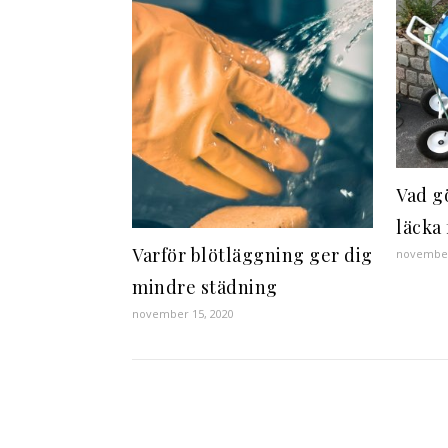
Vad g
läcka
Varför blötläggning ger dig
november
mindre städning
november 15, 2020