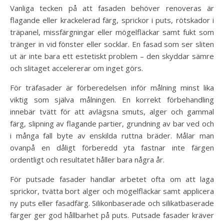
Vanliga tecken på att fasaden behöver renoveras är
flagande eller krackelerad färg, sprickor i puts, rötskador i
träpanel, missfärgningar eller mögelfläckar samt fukt som
tränger in vid fönster eller socklar. En fasad som ser sliten
ut är inte bara ett estetiskt problem – den skyddar sämre
och slitaget accelererar om inget görs.
För träfasader är förberedelsen inför målning minst lika
viktig som själva målningen. En korrekt förbehandling
innebär tvätt för att avlägsna smuts, alger och gammal
färg, slipning av flagande partier, grundning av bar ved och
i många fall byte av enskilda ruttna bräder. Målar man
ovanpå en dåligt förberedd yta fastnar inte färgen
ordentligt och resultatet håller bara några år.
För putsade fasader handlar arbetet ofta om att laga
sprickor, tvätta bort alger och mögelfläckar samt applicera
ny puts eller fasadfärg. Silikonbaserade och silikatbaserade
färger ger god hållbarhet på puts. Putsade fasader kräver