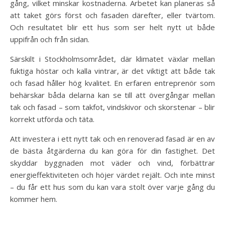
gång, vilket minskar kostnaderna. Arbetet kan planeras så
att taket görs först och fasaden därefter, eller tvärtom.
Och resultatet blir ett hus som ser helt nytt ut både
uppifrån och från sidan.
Särskilt i Stockholmsområdet, där klimatet växlar mellan
fuktiga höstar och kalla vintrar, är det viktigt att både tak
och fasad håller hög kvalitet. En erfaren entreprenör som
behärskar båda delarna kan se till att övergångar mellan
tak och fasad – som takfot, vindskivor och skorstenar – blir
korrekt utförda och täta.
Att investera i ett nytt tak och en renoverad fasad är en av
de bästa åtgärderna du kan göra för din fastighet. Det
skyddar byggnaden mot väder och vind, förbättrar
energieffektiviteten och höjer värdet rejält. Och inte minst
– du får ett hus som du kan vara stolt över varje gång du
kommer hem.