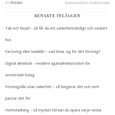
Av
thaibai
Kommentarer inaktiverade
för
SENASTE INLÄGGEN
Tak och fasad – så får du ett väderbeständigt och vackert
hus
Factoring eller banklån – vad lönar sig för ditt företag?
Digital aktiebok – modern ägaradministration för
onoterade bolag
Företagslån utan säkerhet – så fungerar det och vem
passar det för
Hemstädning – så mycket tid kan du spara varje vecka