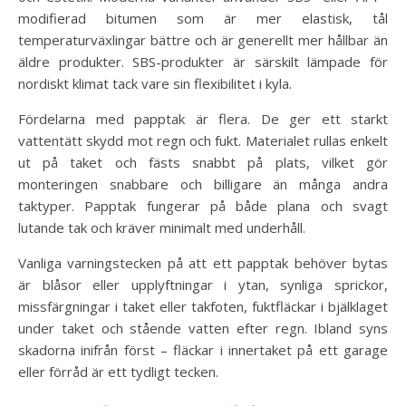
modifierad bitumen som är mer elastisk, tål
temperaturväxlingar bättre och är generellt mer hållbar än
äldre produkter. SBS-produkter är särskilt lämpade för
nordiskt klimat tack vare sin flexibilitet i kyla.
Fördelarna med papptak är flera. De ger ett starkt
vattentätt skydd mot regn och fukt. Materialet rullas enkelt
ut på taket och fästs snabbt på plats, vilket gör
monteringen snabbare och billigare än många andra
taktyper. Papptak fungerar på både plana och svagt
lutande tak och kräver minimalt med underhåll.
Vanliga varningstecken på att ett papptak behöver bytas
är blåsor eller upplyftningar i ytan, synliga sprickor,
missfärgningar i taket eller takfoten, fuktfläckar i bjälklaget
under taket och stående vatten efter regn. Ibland syns
skadorna inifrån först – fläckar i innertaket på ett garage
eller förråd är ett tydligt tecken.