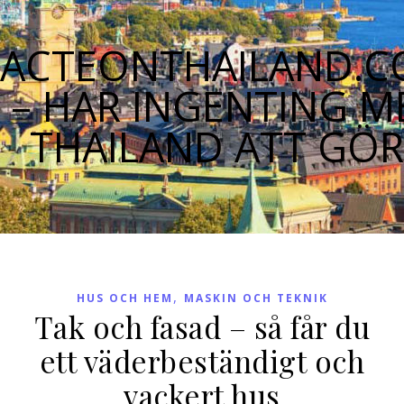
ACTEONTHAILAND.
– HAR INGENTING M
THAILAND ATT GÖ
,
HUS OCH HEM
MASKIN OCH TEKNIK
Tak och fasad – så får du
ett väderbeständigt och
vackert hus