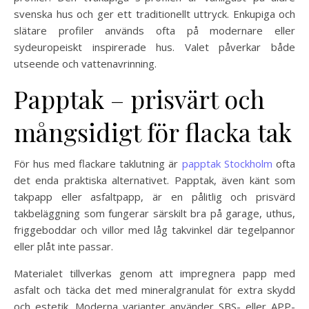
svenska hus och ger ett traditionellt uttryck. Enkupiga och
slätare profiler används ofta på modernare eller
sydeuropeiskt inspirerade hus. Valet påverkar både
utseende och vattenavrinning.
Papptak – prisvärt och
mångsidigt för flacka tak
För hus med flackare taklutning är
papptak Stockholm
ofta
det enda praktiska alternativet. Papptak, även känt som
takpapp eller asfaltpapp, är en pålitlig och prisvärd
takbeläggning som fungerar särskilt bra på garage, uthus,
friggeboddar och villor med låg takvinkel där tegelpannor
eller plåt inte passar.
Materialet tillverkas genom att impregnera papp med
asfalt och täcka det med mineralgranulat för extra skydd
och estetik. Moderna varianter använder SBS- eller APP-