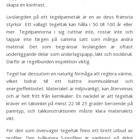
skapa en kontrast.
Livslängden på ett tegelpannetak är en av dess främsta
styrkor. Ett vällagt tegeltak kan hålla i 50 till 100 år eller
mer. Tegelpannorna i sig ruttnar inte, rostar inte och
tappar inte färgen på samma sätt som många andra
material. Det som begränsar livslängden är oftast
underliggande delar som underlagspapp, läkt och nockbruk.
Därför är regelbunden inspektion viktig.
Tegel har dessutom en naturlig förmåga att reglera värme,
vilket bidrar till ett bättre inomhusklimat och
energieffektivitet. Materialet är miljövänligt, kan återvinnas
och är helt fritt från kemikalier. En nackdel är att tegeltak
kräver en takvinkel på minst 22 till 25 grader beroende på
panntyp, och takkonstruktionen måste klara materialets
vikt.
För den som överväger tegeltak finns ett brett utbud av
profiler. Den tvåkupiga S-profilen är vanligast på äldre