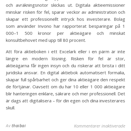
och avräkningsnotor skickas ut. Digitala aktieemissioner
minskar risken för fel, sparar veckor av administration och
skapar ett professionellt intryck hos investerare. Bolag
som använder Invono har rapporterat besparingar på 1
000–1 500 kronor per aktieägare och minskat
konsultbehovet med upp till 80 procent.
Att föra aktieboken i ett Excelark eller i en pärm är inte
längre en modern lösning. Risken för fel är stor,
aktieägarna får ingen insyn och du riskerar att brista i ditt
juridiska ansvar. En digital aktiebok automatisert formalia,
skapar full spårbarhet och ger dina aktieägare den respekt
de förtjänar. Oavsett om du har 10 eller 1 000 aktieägare
blir hanteringen enklare, säkrare och mer professionell. Det
är dags att digitalisera – för din egen och dina investerares
skull.
Av
thaibai
Kommentarer inaktiverade
fö