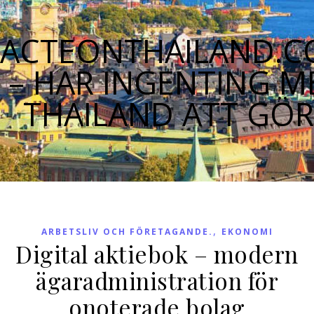
ACTEONTHAILAND.
– HAR INGENTING M
THAILAND ATT GÖ
,
ARBETSLIV OCH FÖRETAGANDE.
EKONOMI
Digital aktiebok – modern
ägaradministration för
onoterade bolag