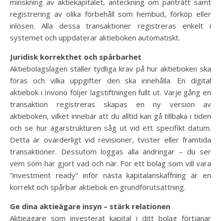
minskning av aktiekapitalet, anteckning om panträtt samt
registrering av olika förbehåll som hembud, förköp eller
inlösen. Alla dessa transaktioner registreras enkelt i
systemet och uppdaterar aktieboken automatiskt.
Juridisk korrekthet och spårbarhet
Aktiebolagslagen ställer tydliga krav på hur aktieboken ska
föras och vilka uppgifter den ska innehålla. En digital
aktiebok i Invono följer lagstiftningen fullt ut. Varje gång en
transaktion registreras skapas en ny version av
aktieboken, vilket innebär att du alltid kan gå tillbaka i tiden
och se hur ägarstrukturen såg ut vid ett specifikt datum.
Detta är ovärderligt vid revisioner, tvister eller framtida
transaktioner. Dessutom loggas alla ändringar – du ser
vem som har gjort vad och när. För ett bolag som vill vara
”investment ready” inför nästa kapitalanskaffning är en
korrekt och spårbar aktiebok en grundförutsättning.
Ge dina aktieägare insyn – stärk relationen
Aktieägare som investerat kapital i ditt bolag förtjänar