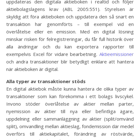
uppdateras den digitala aktieboken i realtid och följer
aktiebolagslagens krav (ABL 2005:551). Styrelsen är
skyldig att föra aktieboken och uppdatera den så snart en
transaktion har genomförts – till exempel vid en
överlåtelse eller en emission. Med en digital lösning
minskar risken för felregistreringar, du får full historik över
alla ändringar och du kan exportera rapporter till
exempelvis Excel för vidare bearbetning.
Aktieemissioner
och andra transaktioner blir betydligt enklare att hantera
när aktieboken är digital.
Alla typer av transaktioner stöds
En digital aktiebok måste kunna hantera de olika typer av
transaktioner som kan förekomma i ett bolags livscykel.
Invono stöder överlåtelse av aktier mellan parter,
nyemission av aktier till nya eller befintliga ägare,
uppdelning eller sammanläggning av aktier (split/omvänd
split), omvandling mellan aktieslag, fondemission där medel
överförs till aktiekapitalet, förändring av röstvärde,