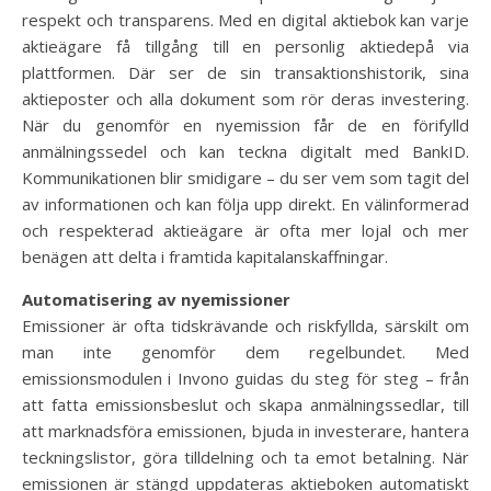
respekt och transparens. Med en digital aktiebok kan varje
aktieägare få tillgång till en personlig aktiedepå via
plattformen. Där ser de sin transaktionshistorik, sina
aktieposter och alla dokument som rör deras investering.
När du genomför en nyemission får de en förifylld
anmälningssedel och kan teckna digitalt med BankID.
Kommunikationen blir smidigare – du ser vem som tagit del
av informationen och kan följa upp direkt. En välinformerad
och respekterad aktieägare är ofta mer lojal och mer
benägen att delta i framtida kapitalanskaffningar.
Automatisering av nyemissioner
Emissioner är ofta tidskrävande och riskfyllda, särskilt om
man inte genomför dem regelbundet. Med
emissionsmodulen i Invono guidas du steg för steg – från
att fatta emissionsbeslut och skapa anmälningssedlar, till
att marknadsföra emissionen, bjuda in investerare, hantera
teckningslistor, göra tilldelning och ta emot betalning. När
emissionen är stängd uppdateras aktieboken automatiskt