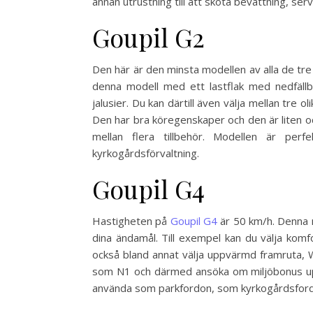
annan utrustning till att sköta bevattning, serv
Goupil G2
Den här är den minsta modellen av alla de tr
denna modell med ett lastflak med nedfällb
jalusier. Du kan därtill även välja mellan tre ol
Den har bra köregenskaper och den är liten oc
mellan flera tillbehör. Modellen är per
kyrkogårdsförvaltning.
Goupil G4
Hastigheten på
Goupil G4
är 50 km/h. Denna mo
dina ändamål. Till exempel kan du välja komfo
också bland annat välja uppvärmd framruta,
som N1 och därmed ansöka om miljöbonus upp 
använda som parkfordon, som kyrkogårdsfordo