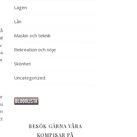
Lagen
Lån
få
Maskin och teknik
al
v.
Rekreation och nöje
ja
ör
Skönhet
Uncategorized
ör
du
en
tt
BESÖK GÄRNA VÅRA
KOMPISAR PÅ