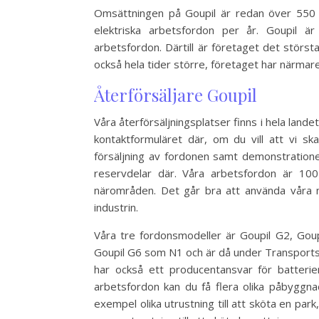
Omsättningen på Goupil är redan över 550 m
elektriska arbetsfordon per år. Goupil är
arbetsfordon. Därtill är företaget det största
också hela tider större, företaget har närma
Återförsäljare Goupil
Våra återförsäljningsplatser finns i hela landet
kontaktformuläret där, om du vill att vi sk
försäljning av fordonen samt demonstratione
reservdelar där. Våra arbetsfordon är 10
närområden. Det går bra att använda våra
industrin.
Våra tre fordonsmodeller är Goupil G2, Gou
Goupil G6 som N1 och är då under Transportst
har också ett producentansvar för batterie
arbetsfordon kan du få flera olika påbyggnad
exempel olika utrustning till att sköta en park