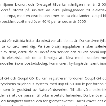
iljoner kronor, och företaget tillverkar nämligen mer än 2 0
 också störst på urvalet av olika påbyggnader till elektris
 i Europa, med en distribution i mer än 30 olika länder. Goupil bl
re bestämt vuxit med över 40 % per år sedan år 2005.
, på vår nätsida hittar du också var alla dessa är. Du kan även fylla
a ta kontakt med dig. På återförsäljningsplatserna sker såled
r av dem, därtill får du också bra service och du kan också kö
0 % elektriska och de är lämpliga att köra med i staden m
 modeller inom bostadsbolag, kommuner, kyrkogårdar samt in
pil G4 och Goupil G6. Du kan registrerar fordonen Goupil G4 o
yrelsens miljöbonus system, med upp till 60 000 kr per fordon. 
r som är godkänd av Naturvårdsverket. Till alla våra elektris
er så att de passar till olika arbetsförhållanden. Du behöver ti
, vid fastighetsskötsel och för grönyteskötsel. Därtill kräver det 