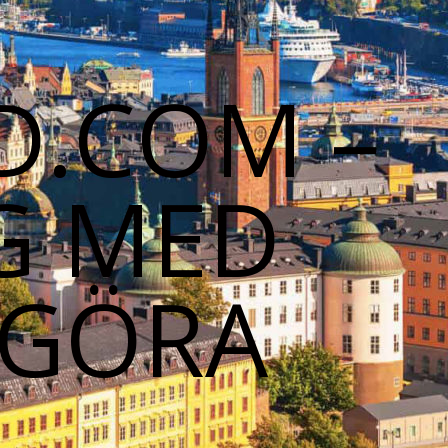
D.COM –
G MED
 GÖRA