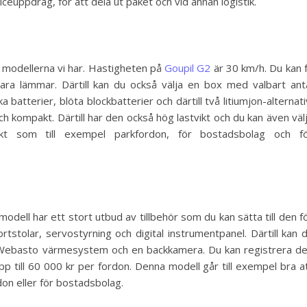
iceuppdrag, för att dela ut paket och vid annan logistik.
e modellerna vi har. Hastigheten på
Goupil G2
är 30 km/h. Du kan 
ara lämmar. Därtill kan du också välja en box med valbart ant
ika batterier, blöta blockbatterier och därtill två litiumjon-alternati
h kompakt. Därtill har den också hög lastvikt och du kan även väl
fekt som till exempel parkfordon, för bostadsbolag och f
dell har ett stort utbud av tillbehör som du kan sätta till den f
rtstolar, servostyrning och digital instrumentpanel. Därtill kan 
 Webasto värmesystem och en backkamera. Du kan registrera d
till 60 000 kr per fordon. Denna modell går till exempel bra a
n eller för bostadsbolag.