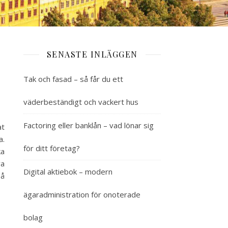
SENASTE INLÄGGEN
Tak och fasad – så får du ett
väderbeständigt och vackert hus
Factoring eller banklån – vad lönar sig
at
a.
för ditt företag?
ka
va
Digital aktiebok – modern
på
ägaradministration för onoterade
bolag