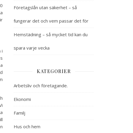
00
Företagslån utan säkerhet – så
ka
ir
fungerar det och vem passar det för
Hemstädning – så mycket tid kan du
spara varje vecka
 i
es
pa
KATEGORIER
ed
om
Arbetsliv och företagande.
ch
Ekonomi
Vi
ka
Familj
ll
en
Hus och hem