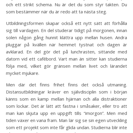
och ett strikt schema. Nu är det du som styr takten. Du
som bestämmer när du är redo att ta nästa steg.
Utbildningsformen skapar också ett nytt sätt att förhålla
sig till vardagen. En del studerar tidigt på morgonen, innan
solen någon gång hunnit klättra upp mellan husen. Andra
pluggar på kvällen när hemmet tystnat och dagen är
avklarad. En del gör det på lunchrasten, sittande med
datorn vid ett cafébord. Vart man än sitter kan studierna
följa med, vilket gör gränsen mellan livet och lärandet
mycket mjukare.
Men där det finns frihet finns det också utmaning.
Distansutbildningar kräver en självdisciplin som i början
känns som en kamp mellan hjärnan och alla distraktioner
som lockar. Det är lätt att fastna i småsaker, eller tro att
man kan skjuta upp en uppgift tills “imorgon”. Men med
tiden växer en vana fram. Man lär sig se sin egen utveckling
som ett projekt som inte får glida undan. Studierna blir inte