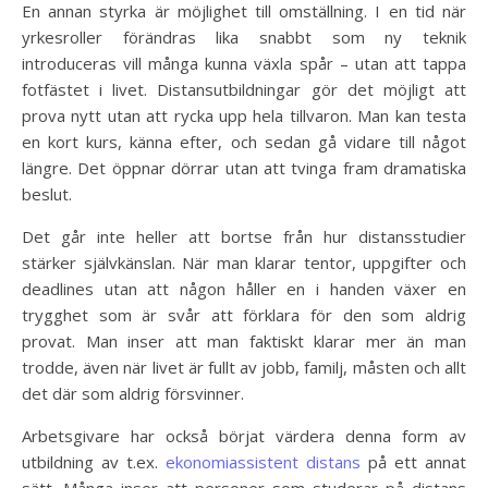
En annan styrka är möjlighet till omställning. I en tid när
yrkesroller förändras lika snabbt som ny teknik
introduceras vill många kunna växla spår – utan att tappa
fotfästet i livet. Distansutbildningar gör det möjligt att
prova nytt utan att rycka upp hela tillvaron. Man kan testa
en kort kurs, känna efter, och sedan gå vidare till något
längre. Det öppnar dörrar utan att tvinga fram dramatiska
beslut.
Det går inte heller att bortse från hur distansstudier
stärker självkänslan. När man klarar tentor, uppgifter och
deadlines utan att någon håller en i handen växer en
trygghet som är svår att förklara för den som aldrig
provat. Man inser att man faktiskt klarar mer än man
trodde, även när livet är fullt av jobb, familj, måsten och allt
det där som aldrig försvinner.
Arbetsgivare har också börjat värdera denna form av
utbildning av t.ex.
ekonomiassistent distans
på ett annat