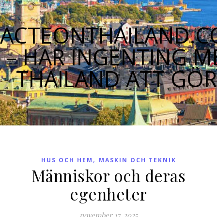
ACTEONTHAILAND.
– HAR INGENTING M
THAILAND ATT GÖ
,
HUS OCH HEM
MASKIN OCH TEKNIK
Människor och deras
egenheter
november 17, 2025