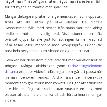
något man “måste” göra, utan något man investerar tid i
för att bygga en framtid man själv valt.
Många deltagare pratar om gemenskapen som uppstår,
trots att alla sitter på olika platser. De digitala
klassrummen fylls med röster från människor man aldrig
skulle ha mött i en vanlig lokal. Diskussionerna blir ofta
oväntat djupa, kanske just för att ingen känner krav att
hålla fasad eller imponera med kroppsspråk. Orden får
bära hela betydelsen. Det skapar en egen sorts närhet.
Tekniken har dessutom gjort lärandet mer variationsrikt än
tidigare. Många utbildningar (som
redovisningsekonom
distans
) erbjuder videoföreläsningar som går att pausa när
hjärnan behöver andas. Andra använder interaktiva
moment som gör teorin mer konkret. Det gör att studierna
inte blir en lång raksträcka, utan snarare en stig med
platser att stanna vid, tänka till och förstå innan man går
vidare.