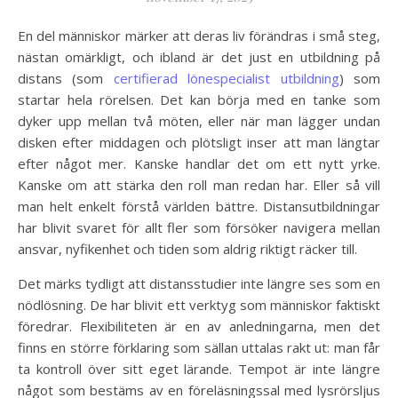
En del människor märker att deras liv förändras i små steg,
nästan omärkligt, och ibland är det just en utbildning på
distans (som
certifierad lönespecialist utbildning
) som
startar hela rörelsen. Det kan börja med en tanke som
dyker upp mellan två möten, eller när man lägger undan
disken efter middagen och plötsligt inser att man längtar
efter något mer. Kanske handlar det om ett nytt yrke.
Kanske om att stärka den roll man redan har. Eller så vill
man helt enkelt förstå världen bättre. Distansutbildningar
har blivit svaret för allt fler som försöker navigera mellan
ansvar, nyfikenhet och tiden som aldrig riktigt räcker till.
Det märks tydligt att distansstudier inte längre ses som en
nödlösning. De har blivit ett verktyg som människor faktiskt
föredrar. Flexibiliteten är en av anledningarna, men det
finns en större förklaring som sällan uttalas rakt ut: man får
ta kontroll över sitt eget lärande. Tempot är inte längre
något som bestäms av en föreläsningssal med lysrörsljus