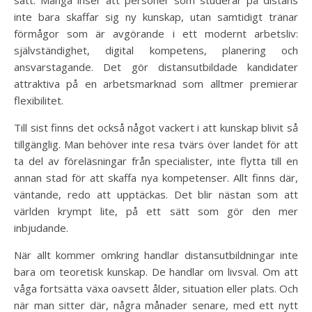
sätt. Många inser att personer som studerar på distans
inte bara skaffar sig ny kunskap, utan samtidigt tränar
förmågor som är avgörande i ett modernt arbetsliv:
självständighet, digital kompetens, planering och
ansvarstagande. Det gör distansutbildade kandidater
attraktiva på en arbetsmarknad som alltmer premierar
flexibilitet.
Till sist finns det också något vackert i att kunskap blivit så
tillgänglig. Man behöver inte resa tvärs över landet för att
ta del av föreläsningar från specialister, inte flytta till en
annan stad för att skaffa nya kompetenser. Allt finns där,
väntande, redo att upptäckas. Det blir nästan som att
världen krympt lite, på ett sätt som gör den mer
inbjudande.
När allt kommer omkring handlar distansutbildningar inte
bara om teoretisk kunskap. De handlar om livsval. Om att
våga fortsätta växa oavsett ålder, situation eller plats. Och
när man sitter där, några månader senare, med ett nytt