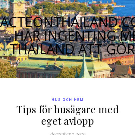
ACTEONTHAILAND.
– HAR INGENTING M
THAILAND ATT GÖ
HUS OCH HEM
Tips för husägare med
eget avlopp
december 7, 2020