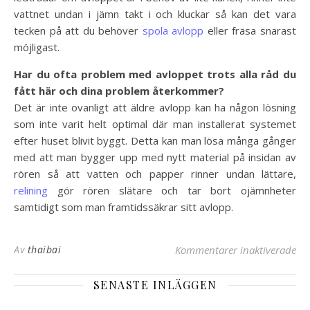
vattnet undan i jämn takt i och kluckar så kan det vara
tecken på att du behöver
spola avlopp
eller fräsa snarast
möjligast.
Har du ofta problem med avloppet trots alla råd du
fått här och dina problem återkommer?
Det är inte ovanligt att äldre avlopp kan ha någon lösning
som inte varit helt optimal där man installerat systemet
efter huset blivit byggt. Detta kan man lösa många gånger
med att man bygger upp med nytt material på insidan av
rören så att vatten och papper rinner undan lättare,
relining
gör rören slätare och tar bort ojämnheter
samtidigt som man framtidssäkrar sitt avlopp.
Av
thaibai
Kommentarer inaktiverade
fö
SENASTE INLÄGGEN